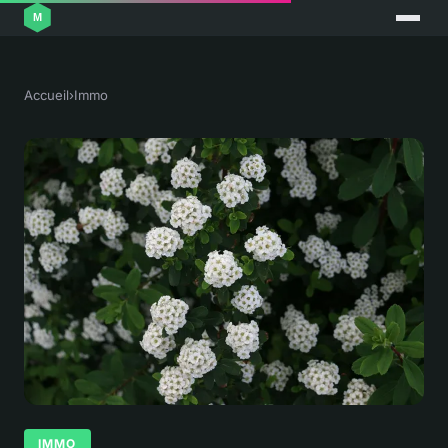
Accueil
›
Immo
IMMO