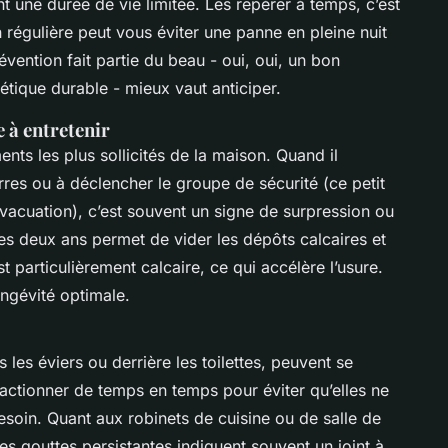
 une durée de vie limitée. Les repérer à temps, c’est
 régulière peut vous éviter une panne en pleine nuit
vention fait partie du beau - oui, oui, un bon
hétique durable - mieux vaut anticiper.
e à entretenir
nts les plus sollicités de la maison. Quand il
rres ou à déclencher le groupe de sécurité (ce petit
’évacuation), c’est souvent un signe de surpression ou
les deux ans permet de vider les dépôts calcaires et
st particulièrement calcaire, ce qui accélère l’usure.
longévité optimale.
les éviers ou derrière les toilettes, peuvent se
 actionner de temps en temps pour éviter qu’elles ne
oin. Quant aux robinets de cuisine ou de salle de
s gouttes persistantes indiquent souvent un joint à