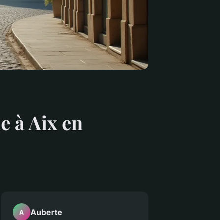
 à Aix en
Auberte
A