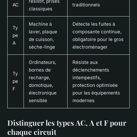
résistif, prises
AC
traditionnels
classiques
Machine à
Détecte les fuites à
Ty
laver, plaque
composante continue,
pe
de cuisson,
obligatoire pour le gros
A
sèche-linge
électroménager
Ordinateurs,
Résiste aux
bornes de
déclenchements
Ty
recharge,
intempestifs,
pe
domotique,
protection optimisée
F
électronique
pour les équipements
sensible
modernes
Distinguer les types AC, A et F pour
chaque circuit